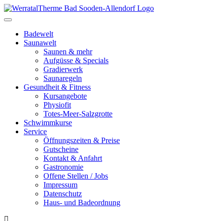
Toggle
navigation
Badewelt
Saunawelt
Saunen & mehr
Aufgüsse & Specials
Gradierwerk
Saunaregeln
Gesundheit & Fitness
Kursangebote
Physiofit
Totes-Meer-Salzgrotte
Schwimmkurse
Service
Öffnungszeiten & Preise
Gutscheine
Kontakt & Anfahrt
Gastronomie
Offene Stellen / Jobs
Impressum
Datenschutz
Haus- und Badeordnung