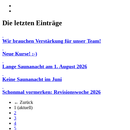
Die letzten Einträge
Wir brauchen Verstärkung für unser Team!
Neue Kurse! :-)
Lange Saunanacht am 1. August 2026
Keine Saunanacht im Juni
Schonmal vormerken: Revisionswoche 2026
← Zurück
1
(aktuell)
2
3
4
5