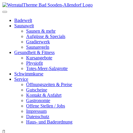
Toggle
navigation
Badewelt
Saunawelt
Saunen & mehr
Aufgüsse & Specials
Gradierwerk
Saunaregeln
Gesundheit & Fitness
Kursangebote
Physiofit
Totes-Meer-Salzgrotte
Schwimmkurse
Service
Öffnungszeiten & Preise
Gutscheine
Kontakt & Anfahrt
Gastronomie
Offene Stellen / Jobs
Impressum
Datenschutz
Haus- und Badeordnung