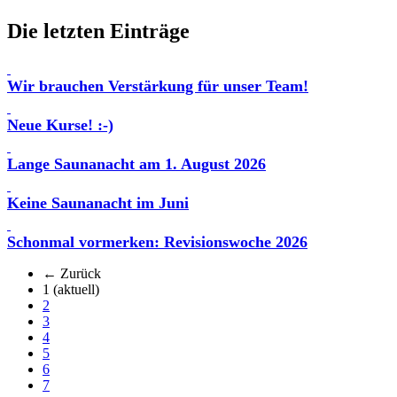
Die letzten Einträge
Wir brauchen Verstärkung für unser Team!
Neue Kurse! :-)
Lange Saunanacht am 1. August 2026
Keine Saunanacht im Juni
Schonmal vormerken: Revisionswoche 2026
← Zurück
1
(aktuell)
2
3
4
5
6
7