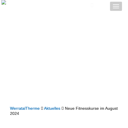
Toggle
naviga
WerratalTherme
Aktuelles
Neue Fitnesskurse im August
2024