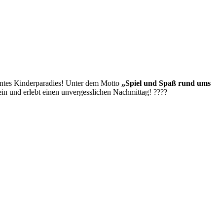
untes Kinderparadies! Unter dem Motto
„Spiel und Spaß rund ums
ein und erlebt einen unvergesslichen Nachmittag! ????