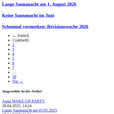
Lange Saunanacht am 1. August 2026
Keine Saunanacht im Juni
Schonmal vormerken: Revisionswoche 2026
← Zurück
1
(aktuell)
2
3
4
5
6
7
…
39
Vor →
Ausgewählte Archiv-Artikel
Aqua WAKE-UP-PARTY
28.04.2025, 14:24
Lange Saunanacht am 03.05.2025