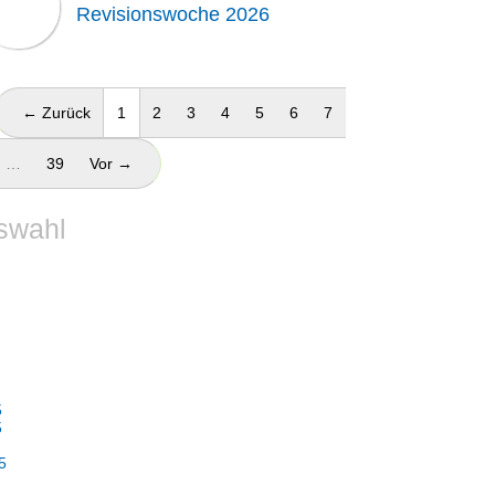
Revisionswoche 2026
(aktuell)
← Zurück
1
2
3
4
5
6
7
…
39
Vor →
swahl
5
5
5