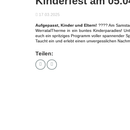
Kinderfest am 05.0
17.03.2025
Aufgepasst, Kinder und Eltern!
???? Am Samstag,
WerratalTherme in ein buntes Kinderparadies! U
euch ein spritziges Programm voller spannender Spi
Taucht ein und erlebt einen unvergesslichen Nachm
Teilen: