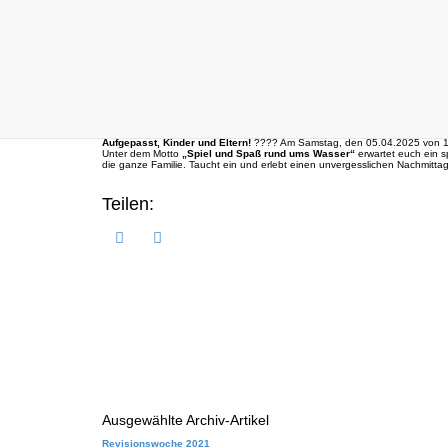
Suchen
WerratalTherme
Aktuelles
Kinderfest am 05.04.2025
Kinderfest am 05.04.
17.03.2025
Aufgepasst, Kinder und Eltern!
???? Am Samstag, den 05.04.2025 von 14:0
Unter dem Motto
„Spiel und Spaß rund ums Wasser“
erwartet euch ein s
die ganze Familie. Taucht ein und erlebt einen unvergesslichen Nachmitta
Teilen:
Ausgewählte Archiv-Artikel
Revisionswoche 2021