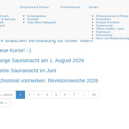
Gesundheit & Fitness
Schwimmkurse
Service
& mehr
Kursangebote
Öffnungszeiten & Preise
 & Specials
Physiofit
Gutscheine
erk
Totes-Meer-Salzgrotte
Kontakt & Anfahrt
ie letzten Einträge
geln
Gastronomie
Offene Stellen / Jobs
Impressum
Datenschutz
Haus- und Badeordnung
ir brauchen Verstärkung für unser Team!
eue Kurse! :-)
ange Saunanacht am 1. August 2026
eine Saunanacht im Juni
chonmal vormerken: Revisionswoche 2026
(aktuell)
← Zurück
1
2
3
4
5
6
7
…
39
Vor →