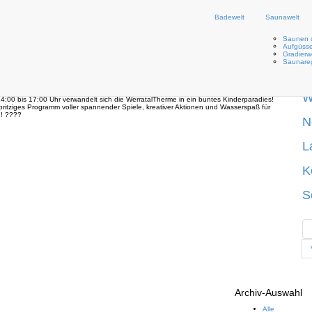
Badewelt
Saunawelt
Saunen 
Aufgüsse
Gradierw
2025
D
Saunare
W
0 bis 17:00 Uhr verwandelt sich die WerratalTherme in ein buntes Kinderparadies!
pritziges Programm voller spannender Spiele, kreativer Aktionen und Wasserspaß für
g! ????
N
L
K
S
Archiv-Auswahl
Alle