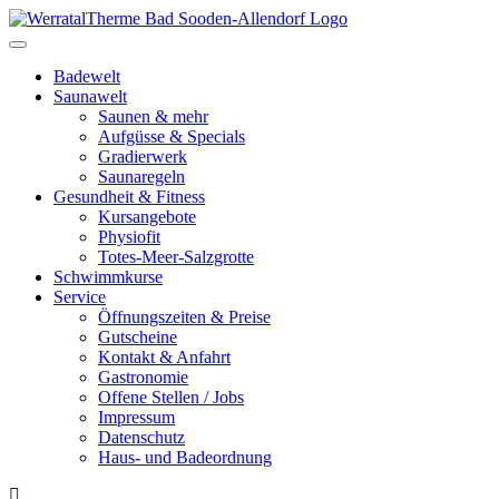
Toggle
navigation
Badewelt
Saunawelt
Saunen & mehr
Aufgüsse & Specials
Gradierwerk
Saunaregeln
Gesundheit & Fitness
Kursangebote
Physiofit
Totes-Meer-Salzgrotte
Schwimmkurse
Service
Öffnungszeiten & Preise
Gutscheine
Kontakt & Anfahrt
Gastronomie
Offene Stellen / Jobs
Impressum
Datenschutz
Haus- und Badeordnung