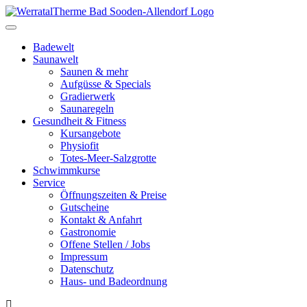
Toggle
navigation
Badewelt
Saunawelt
Saunen & mehr
Aufgüsse & Specials
Gradierwerk
Saunaregeln
Gesundheit & Fitness
Kursangebote
Physiofit
Totes-Meer-Salzgrotte
Schwimmkurse
Service
Öffnungszeiten & Preise
Gutscheine
Kontakt & Anfahrt
Gastronomie
Offene Stellen / Jobs
Impressum
Datenschutz
Haus- und Badeordnung