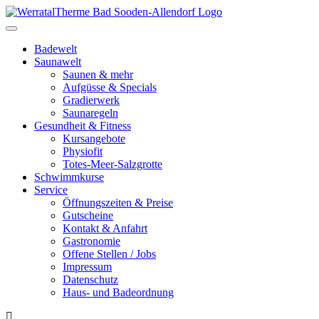
Toggle
navigation
Badewelt
Saunawelt
Saunen & mehr
Aufgüsse & Specials
Gradierwerk
Saunaregeln
Gesundheit & Fitness
Kursangebote
Physiofit
Totes-Meer-Salzgrotte
Schwimmkurse
Service
Öffnungszeiten & Preise
Gutscheine
Kontakt & Anfahrt
Gastronomie
Offene Stellen / Jobs
Impressum
Datenschutz
Haus- und Badeordnung