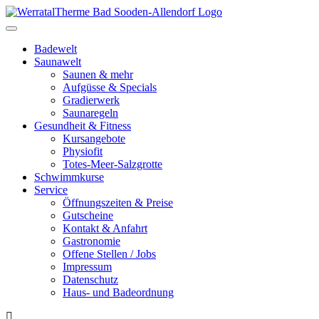
Toggle
navigation
Badewelt
Saunawelt
Saunen & mehr
Aufgüsse & Specials
Gradierwerk
Saunaregeln
Gesundheit & Fitness
Kursangebote
Physiofit
Totes-Meer-Salzgrotte
Schwimmkurse
Service
Öffnungszeiten & Preise
Gutscheine
Kontakt & Anfahrt
Gastronomie
Offene Stellen / Jobs
Impressum
Datenschutz
Haus- und Badeordnung