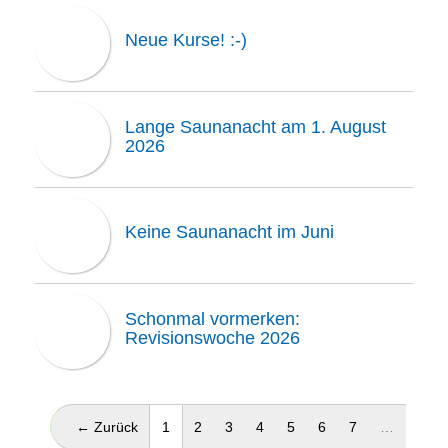
Neue Kurse! :-)
Lange Saunanacht am 1. August
2026
Keine Saunanacht im Juni
Schonmal vormerken:
Revisionswoche 2026
(aktuell)
← Zurück
1
2
3
4
5
6
7
…