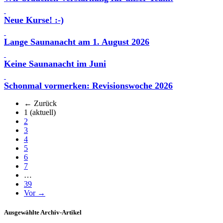
Neue Kurse! :-)
Lange Saunanacht am 1. August 2026
Keine Saunanacht im Juni
Schonmal vormerken: Revisionswoche 2026
← Zurück
1
(aktuell)
2
3
4
5
6
7
…
39
Vor →
Ausgewählte Archiv-Artikel