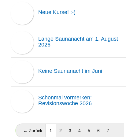
Neue Kurse! :-)
Lange Saunanacht am 1. August
2026
Keine Saunanacht im Juni
Schonmal vormerken:
Revisionswoche 2026
(aktuell)
← Zurück
1
2
3
4
5
6
7
…