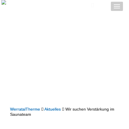
Toggle
naviga
WerratalTherme
Aktuelles
Wir suchen Verstärkung im
Saunateam