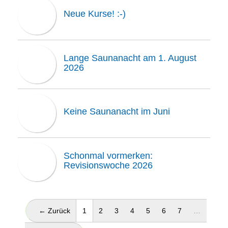
Neue Kurse! :-)
Lange Saunanacht am 1. August
2026
Keine Saunanacht im Juni
Schonmal vormerken:
Revisionswoche 2026
(aktuell)
← Zurück
1
2
3
4
5
6
7
…