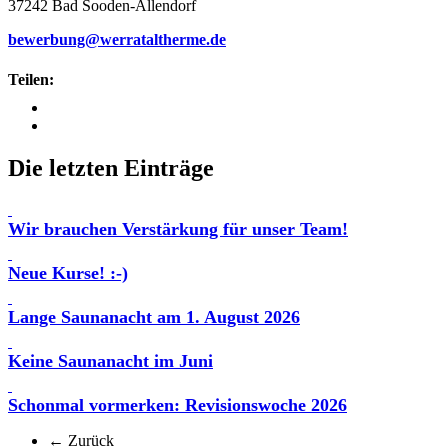
37242 Bad Sooden‑Allendorf
bewerbung@werrataltherme.de
Teilen:
Die letzten Einträge
Wir brauchen Verstärkung für unser Team!
Neue Kurse! :-)
Lange Saunanacht am 1. August 2026
Keine Saunanacht im Juni
Schonmal vormerken: Revisionswoche 2026
← Zurück