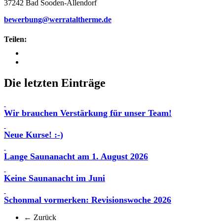
37242 Bad Sooden‑Allendorf
bewerbung@werrataltherme.de
Teilen:
Die letzten Einträge
Wir brauchen Verstärkung für unser Team!
Neue Kurse! :-)
Lange Saunanacht am 1. August 2026
Keine Saunanacht im Juni
Schonmal vormerken: Revisionswoche 2026
← Zurück