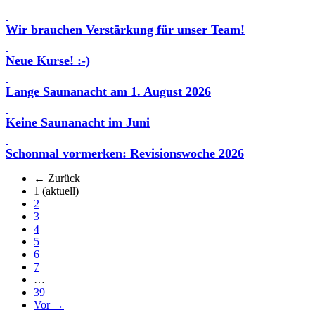
Wir brauchen Verstärkung für unser Team!
Neue Kurse! :-)
Lange Saunanacht am 1. August 2026
Keine Saunanacht im Juni
Schonmal vormerken: Revisionswoche 2026
← Zurück
1
(aktuell)
2
3
4
5
6
7
…
39
Vor →