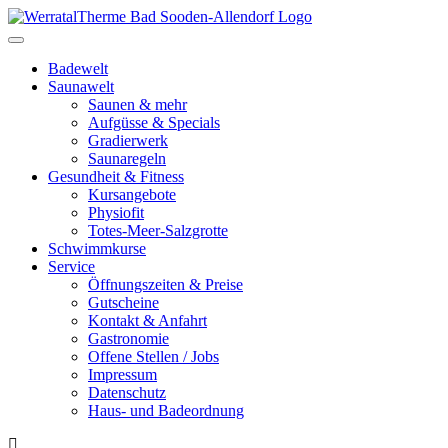
Toggle
navigation
Badewelt
Saunawelt
Saunen & mehr
Aufgüsse & Specials
Gradierwerk
Saunaregeln
Gesundheit & Fitness
Kursangebote
Physiofit
Totes-Meer-Salzgrotte
Schwimmkurse
Service
Öffnungszeiten & Preise
Gutscheine
Kontakt & Anfahrt
Gastronomie
Offene Stellen / Jobs
Impressum
Datenschutz
Haus- und Badeordnung