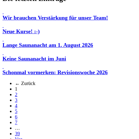
Wir brauchen Verstärkung für unser Team!
Neue Kurse! :-)
Lange Saunanacht am 1. August 2026
Keine Saunanacht im Juni
Schonmal vormerken: Revisionswoche 2026
← Zurück
(aktuell)
1
2
3
4
5
6
7
…
39