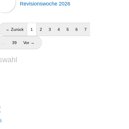
Revisionswoche 2026
(aktuell)
← Zurück
1
2
3
4
5
6
7
…
39
Vor →
swahl
5
5
5