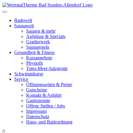
Toggle
navigation
Badewelt
Saunawelt
Saunen & mehr
Aufgüsse & Specials
Gradierwerk
Saunaregeln
Gesundheit & Fitness
Kursangebote
Physiofit
Totes-Meer-Salzgrotte
Schwimmkurse
Service
Öffnungszeiten & Preise
Gutscheine
Kontakt & Anfahrt
Gastronomie
Offene Stellen / Jobs
Impressum
Datenschutz
Haus- und Badeordnung