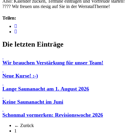
Also: Kalender zücken, Termine eintragen und Vorfreude starten!
???? Wir freuen uns riesig auf Sie in der WerratalTherme!
Teilen:
Die letzten Einträge
Wir brauchen Verstärkung für unser Team!
Neue Kurse! :-)
Lange Saunanacht am 1. August 2026
Keine Saunanacht im Juni
Schonmal vormerken: Revisionswoche 2026
← Zurück
(aktuell)
1