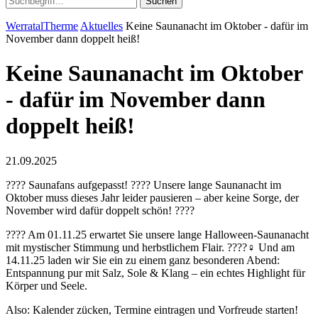
Suchen
WerratalTherme
Aktuelles
Keine Saunanacht im Oktober - dafür im
November dann doppelt heiß!
Keine Saunanacht im Oktober
- dafür im November dann
doppelt heiß!
21.09.2025
???? Saunafans aufgepasst! ???? Unsere lange Saunanacht im
Oktober muss dieses Jahr leider pausieren – aber keine Sorge, der
November wird dafür doppelt schön! ????
???? Am 01.11.25 erwartet Sie unsere lange Halloween-Saunanacht
mit mystischer Stimmung und herbstlichem Flair. ????‍♀️ Und am
14.11.25 laden wir Sie ein zu einem ganz besonderen Abend:
Entspannung pur mit Salz, Sole & Klang – ein echtes Highlight für
Körper und Seele.
Also: Kalender zücken, Termine eintragen und Vorfreude starten!