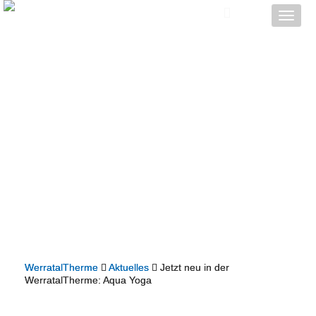
Toggle
naviga
WerratalTherme
Aktuelles
Jetzt neu in der
WerratalTherme: Aqua Yoga