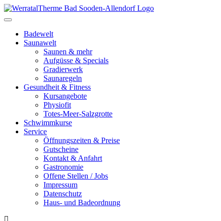
Toggle
navigation
Badewelt
Saunawelt
Saunen & mehr
Aufgüsse & Specials
Gradierwerk
Saunaregeln
Gesundheit & Fitness
Kursangebote
Physiofit
Totes-Meer-Salzgrotte
Schwimmkurse
Service
Öffnungszeiten & Preise
Gutscheine
Kontakt & Anfahrt
Gastronomie
Offene Stellen / Jobs
Impressum
Datenschutz
Haus- und Badeordnung