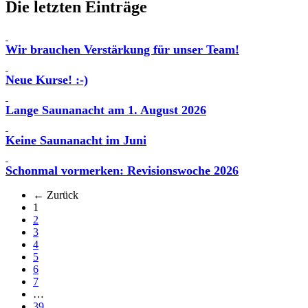
Die letzten Einträge
Wir brauchen Verstärkung für unser Team!
Neue Kurse! :-)
Lange Saunanacht am 1. August 2026
Keine Saunanacht im Juni
Schonmal vormerken: Revisionswoche 2026
← Zurück
(aktuell)
1
2
3
4
5
6
7
…
39