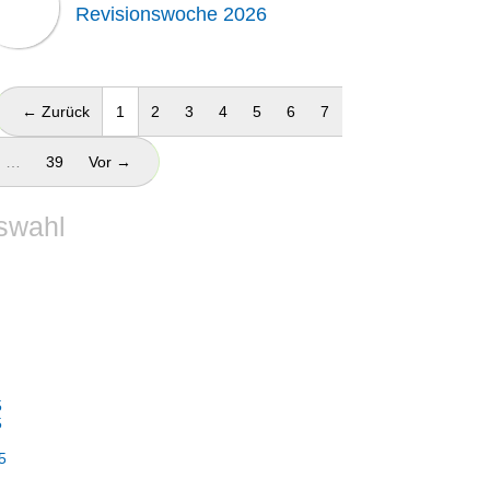
Revisionswoche 2026
(aktuell)
← Zurück
1
2
3
4
5
6
7
…
39
Vor →
swahl
5
5
5