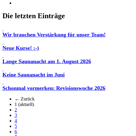
Die letzten Einträge
Wir brauchen Verstärkung für unser Team!
Neue Kurse! :-)
Lange Saunanacht am 1. August 2026
Keine Saunanacht im Juni
Schonmal vormerken: Revisionswoche 2026
← Zurück
1
(aktuell)
2
3
4
5
6