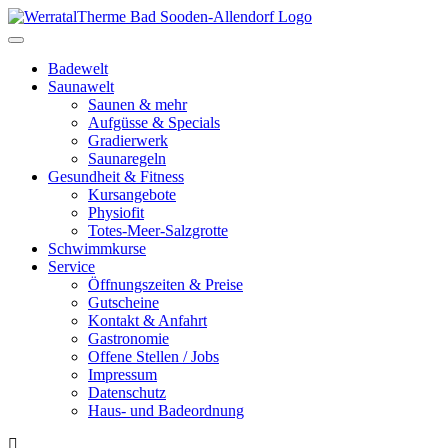
Toggle
navigation
Badewelt
Saunawelt
Saunen & mehr
Aufgüsse & Specials
Gradierwerk
Saunaregeln
Gesundheit & Fitness
Kursangebote
Physiofit
Totes-Meer-Salzgrotte
Schwimmkurse
Service
Öffnungszeiten & Preise
Gutscheine
Kontakt & Anfahrt
Gastronomie
Offene Stellen / Jobs
Impressum
Datenschutz
Haus- und Badeordnung