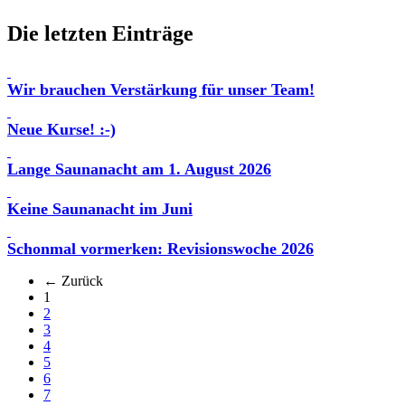
Die letzten Einträge
Wir brauchen Verstärkung für unser Team!
Neue Kurse! :-)
Lange Saunanacht am 1. August 2026
Keine Saunanacht im Juni
Schonmal vormerken: Revisionswoche 2026
← Zurück
(aktuell)
1
2
3
4
5
6
7