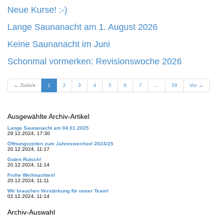
Neue Kurse! :-)
Lange Saunanacht am 1. August 2026
Keine Saunanacht im Juni
Schonmal vormerken: Revisionswoche 2026
(aktuell)
← Zurück
1
2
3
4
5
6
7
…
39
Vor →
Ausgewählte Archiv-Artikel
Lange Saunanacht am 04.01.2025
29.12.2024, 17:30
Öffnungszeiten zum Jahreswechsel 2024/25
20.12.2024, 11:17
Guten Rutsch!
20.12.2024, 11:14
Frohe Weihnachten!
20.12.2024, 11:11
Wir brauchen Verstärkung für unser Team!
02.12.2024, 11:14
Archiv-Auswahl