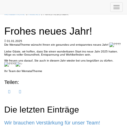
Toggle
navigat
Suchen
WerratalTherme
Aktuelles
Frohes neues Jahr!
Frohes neues Jahr!
01.01.2025
Die WerratalTherme wünscht Ihnen ein gesundes und entspanntes neues Jahr!
Liebe Gäste, wir hoffen, dass Sie einen wunderbaren Start ins neue Jahr 2025 hatten.
Möge es voller Gesundheit, Entspannung und Wohlbefinden sein.
Wir freuen uns darauf, Sie auch in diesem Jahr wieder bei uns begrüßen zu dürfen.
Ihr Team der WerratalTherme
Teilen:
Die letzten Einträge
Wir brauchen Verstärkung für unser Team!