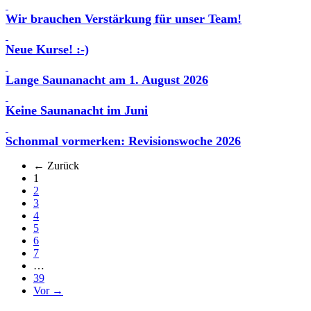
Wir brauchen Verstärkung für unser Team!
Neue Kurse! :-)
Lange Saunanacht am 1. August 2026
Keine Saunanacht im Juni
Schonmal vormerken: Revisionswoche 2026
← Zurück
(aktuell)
1
2
3
4
5
6
7
…
39
Vor →