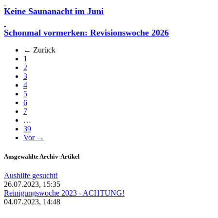
Keine Saunanacht im Juni
Schonmal vormerken: Revisionswoche 2026
← Zurück
(aktuell)
1
2
3
4
5
6
7
…
39
Vor →
Ausgewählte Archiv-Artikel
Aushilfe gesucht!
26.07.2023, 15:35
Reinigungswoche 2023 - ACHTUNG!
04.07.2023, 14:48