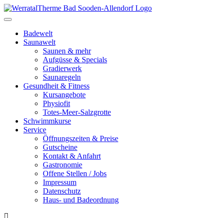
Toggle
navigation
Badewelt
Saunawelt
Saunen & mehr
Aufgüsse & Specials
Gradierwerk
Saunaregeln
Gesundheit & Fitness
Kursangebote
Physiofit
Totes-Meer-Salzgrotte
Schwimmkurse
Service
Öffnungszeiten & Preise
Gutscheine
Kontakt & Anfahrt
Gastronomie
Offene Stellen / Jobs
Impressum
Datenschutz
Haus- und Badeordnung