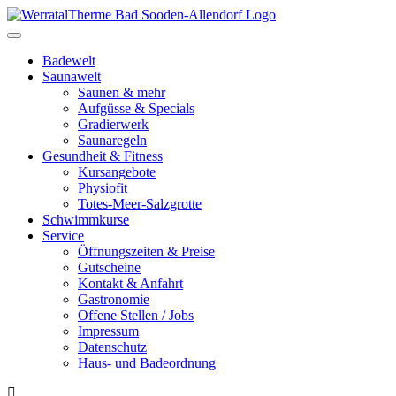
Toggle
navigation
Badewelt
Saunawelt
Saunen & mehr
Aufgüsse & Specials
Gradierwerk
Saunaregeln
Gesundheit & Fitness
Kursangebote
Physiofit
Totes-Meer-Salzgrotte
Schwimmkurse
Service
Öffnungszeiten & Preise
Gutscheine
Kontakt & Anfahrt
Gastronomie
Offene Stellen / Jobs
Impressum
Datenschutz
Haus- und Badeordnung