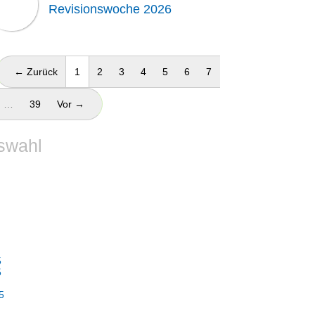
Revisionswoche 2026
(aktuell)
← Zurück
1
2
3
4
5
6
7
…
39
Vor →
swahl
5
5
5