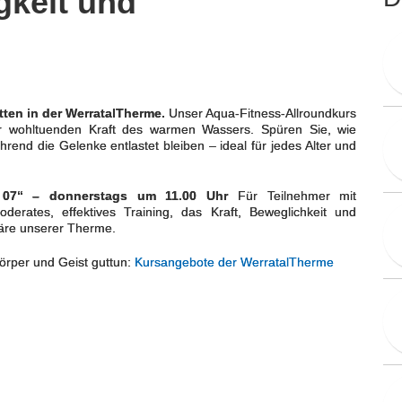
gkeit und
ten in der WerratalTherme.
Unser Aqua-Fitness-Allroundkurs
 der wohltuenden Kraft des warmen Wassers. Spüren Sie, wie
nd die Gelenke entlastet bleiben – ideal für jedes Alter und
t 07“ – donnerstags um 11.00 Uhr
Für Teilnehmer mit
oderates, effektives Training, das Kraft, Beweglichkeit und
äre unserer Therme.
örper und Geist guttun:
Kursangebote der WerratalTherme