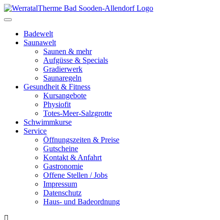
Toggle
navigation
Badewelt
Saunawelt
Saunen & mehr
Aufgüsse & Specials
Gradierwerk
Saunaregeln
Gesundheit & Fitness
Kursangebote
Physiofit
Totes-Meer-Salzgrotte
Schwimmkurse
Service
Öffnungszeiten & Preise
Gutscheine
Kontakt & Anfahrt
Gastronomie
Offene Stellen / Jobs
Impressum
Datenschutz
Haus- und Badeordnung