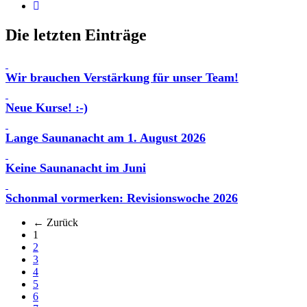
Die letzten Einträge
Wir brauchen Verstärkung für unser Team!
Neue Kurse! :-)
Lange Saunanacht am 1. August 2026
Keine Saunanacht im Juni
Schonmal vormerken: Revisionswoche 2026
← Zurück
(aktuell)
1
2
3
4
5
6