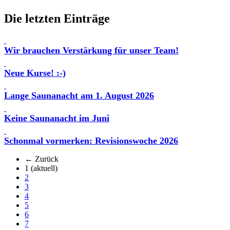
Die letzten Einträge
Wir brauchen Verstärkung für unser Team!
Neue Kurse! :-)
Lange Saunanacht am 1. August 2026
Keine Saunanacht im Juni
Schonmal vormerken: Revisionswoche 2026
← Zurück
1
(aktuell)
2
3
4
5
6
7