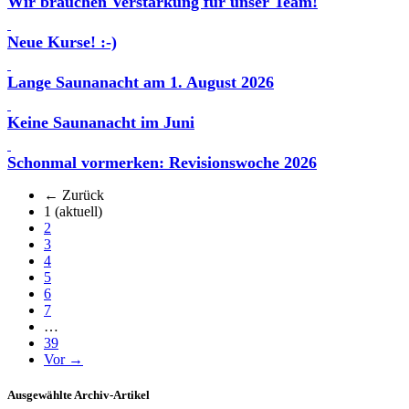
Wir brauchen Verstärkung für unser Team!
Neue Kurse! :-)
Lange Saunanacht am 1. August 2026
Keine Saunanacht im Juni
Schonmal vormerken: Revisionswoche 2026
← Zurück
1
(aktuell)
2
3
4
5
6
7
…
39
Vor →
Ausgewählte Archiv-Artikel