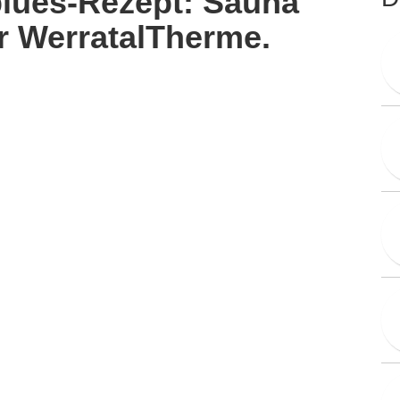
blues-Rezept: Sauna
r WerratalTherme.