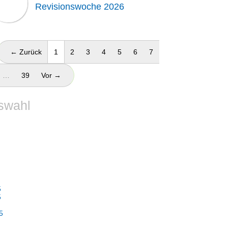
Revisionswoche 2026
(aktuell)
← Zurück
1
2
3
4
5
6
7
…
39
Vor →
swahl
5
5
5