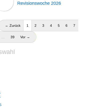
Revisionswoche 2026
(aktuell)
← Zurück
1
2
3
4
5
6
7
…
39
Vor →
swahl
5
5
5