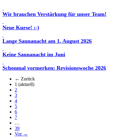
Wir brauchen Verstärkung für unser Team!
Neue Kurse! :-)
Lange Saunanacht am 1. August 2026
Keine Saunanacht im Juni
Schonmal vormerken: Revisionswoche 2026
← Zurück
1
(aktuell)
2
3
4
5
6
7
…
39
Vor →