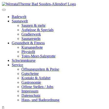
Toggle
navigation
Badewelt
Saunawelt
Saunen & mehr
Aufgüsse & Specials
Gradierwerk
Saunaregeln
Gesundheit & Fitness
Kursangebote
Physiofit
Totes-Meer-Salzgrotte
Schwimmkurse
Service
Öffnungszeiten & Preise
Gutscheine
Kontakt & Anfahrt
Gastronomie
Offene Stellen / Jobs
Impressum
Datenschutz
Haus- und Badeordnung