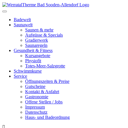
Toggle
navigation
Badewelt
Saunawelt
Saunen & mehr
Aufgüsse & Specials
Gradierwerk
Saunaregeln
Gesundheit & Fitness
Kursangebote
Physiofit
Totes-Meer-Salzgrotte
Schwimmkurse
Service
Öffnungszeiten & Preise
Gutscheine
Kontakt & Anfahrt
Gastronomie
Offene Stellen / Jobs
Impressum
Datenschutz
Haus- und Badeordnung