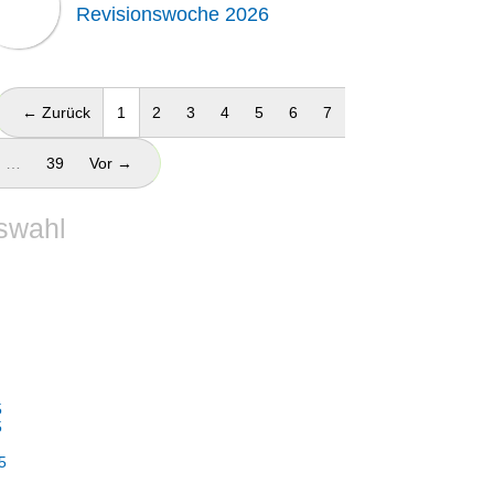
Revisionswoche 2026
(aktuell)
← Zurück
1
2
3
4
5
6
7
…
39
Vor →
swahl
5
5
5