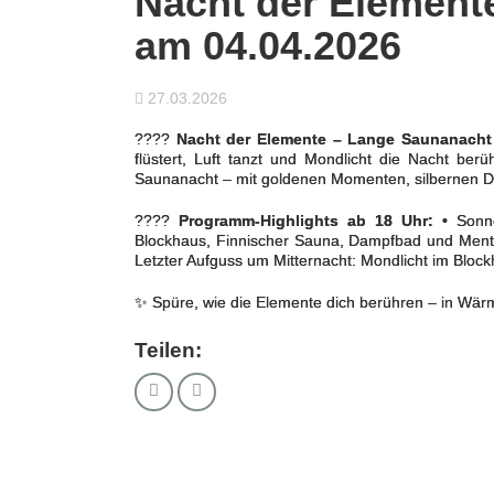
Nacht der Element
am 04.04.2026
27.03.2026
????
Nacht der Elemente – Lange Saunanacht
flüstert, Luft tanzt und Mondlicht die Nacht be
Saunanacht – mit goldenen Momenten, silbernen Düft
????
Programm-Highlights ab 18 Uhr:
• Sonne
Blockhaus, Finnischer Sauna, Dampfbad und Ment
Letzter Aufguss um Mitternacht: Mondlicht im Bloc
✨ Spüre, wie die Elemente dich berühren – in Wärme
Teilen: