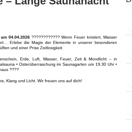
e – Lange Saunanacht
 am 04.04.2026
????????????️ Wenn Feuer knistert, Wasser
rührt… Erlebe die Magie der Elemente in unserer besonderen
en und einer Prise Zeitlosigkeit.
nschein, Erde, Luft, Wasser, Feuer, Zeit & Mondlicht – in
alsauna • Osterüberraschung im Saunagarten um 19.30 Uhr •
khaus ????
, Klang und Licht. Wir freuen uns auf dich!