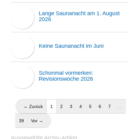
Lange Saunanacht am 1. August
2026
Keine Saunanacht im Juni
Schonmal vormerken:
Revisionswoche 2026
(aktuell)
← Zurück
1
2
3
4
5
6
7
…
39
Vor →
Ausgewählte Archiv-Artikel