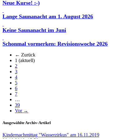
Neue Kurse! :-)
Lange Saunanacht am 1. August 2026
Keine Saunanacht im Juni
Schonmal vormerken: Revisionswoche 2026
← Zurück
1
(aktuell)
2
3
4
5
6
7
…
39
Vor →
Ausgewählte Archiv-Artikel
Kindernachmittag "Wasserzirkus" am 16.11.2019