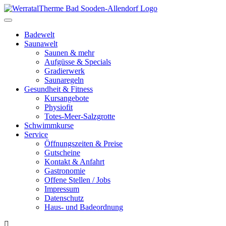
Toggle
navigation
Badewelt
Saunawelt
Saunen & mehr
Aufgüsse & Specials
Gradierwerk
Saunaregeln
Gesundheit & Fitness
Kursangebote
Physiofit
Totes-Meer-Salzgrotte
Schwimmkurse
Service
Öffnungszeiten & Preise
Gutscheine
Kontakt & Anfahrt
Gastronomie
Offene Stellen / Jobs
Impressum
Datenschutz
Haus- und Badeordnung