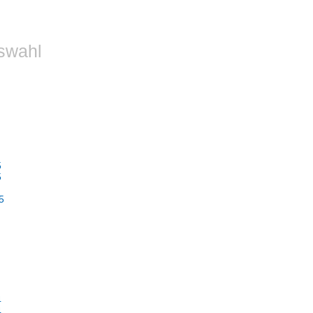
swahl
5
5
5
4
4