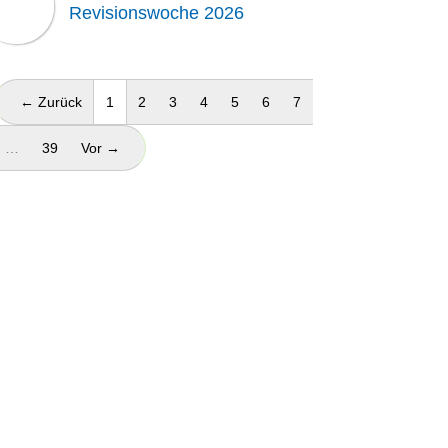
Revisionswoche 2026
(aktuell)
← Zurück
1
2
3
4
5
6
7
…
39
Vor →