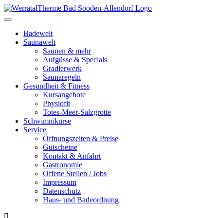
Toggle
navigation
Badewelt
Saunawelt
Saunen & mehr
Aufgüsse & Specials
Gradierwerk
Saunaregeln
Gesundheit & Fitness
Kursangebote
Physiofit
Totes-Meer-Salzgrotte
Schwimmkurse
Service
Öffnungszeiten & Preise
Gutscheine
Kontakt & Anfahrt
Gastronomie
Offene Stellen / Jobs
Impressum
Datenschutz
Haus- und Badeordnung