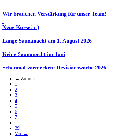
Wir brauchen Verstärkung für unser Team!
Neue Kurse! :-)
Lange Saunanacht am 1. August 2026
Keine Saunanacht im Juni
Schonmal vormerken: Revisionswoche 2026
← Zurück
(aktuell)
1
2
3
4
5
6
7
…
39
Vor →