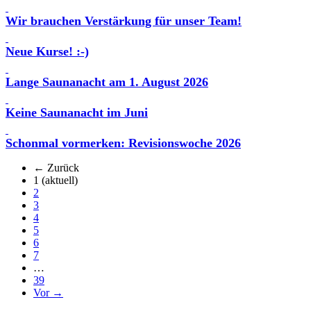
Wir brauchen Verstärkung für unser Team!
Neue Kurse! :-)
Lange Saunanacht am 1. August 2026
Keine Saunanacht im Juni
Schonmal vormerken: Revisionswoche 2026
← Zurück
1
(aktuell)
2
3
4
5
6
7
…
39
Vor →