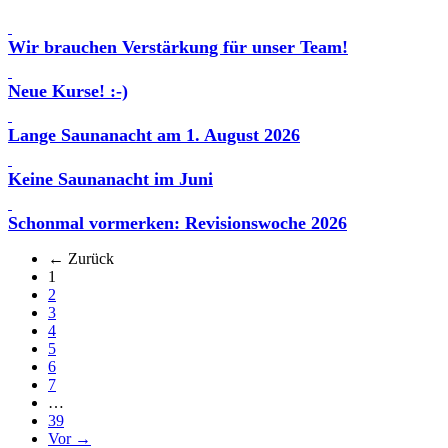
Wir brauchen Verstärkung für unser Team!
Neue Kurse! :-)
Lange Saunanacht am 1. August 2026
Keine Saunanacht im Juni
Schonmal vormerken: Revisionswoche 2026
← Zurück
(aktuell)
1
2
3
4
5
6
7
…
39
Vor →